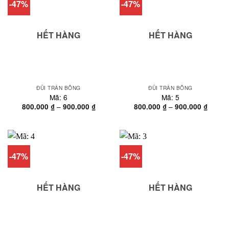
-47%
-47%
HẾT HÀNG
HẾT HÀNG
ĐŨI TRẦN BÔNG
ĐŨI TRẦN BÔNG
Mã: 6
Mã: 5
Khoảng
Khoản
–
–
800.000
₫
900.000
₫
800.000
₫
900.000
₫
giá:
giá:
từ
từ
800.000 ₫
800.00
đến
đến
900.000 ₫
900.00
-47%
-47%
HẾT HÀNG
HẾT HÀNG