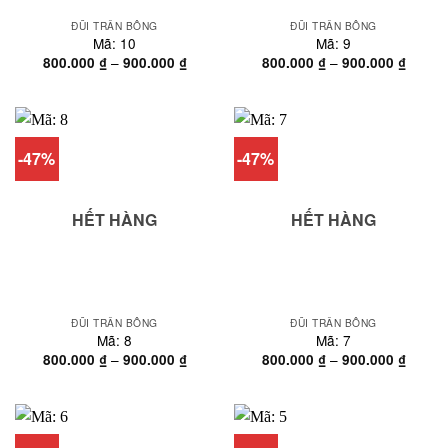
ĐŨI TRẦN BÔNG
ĐŨI TRẦN BÔNG
Mã: 10
Mã: 9
Khoảng
Khoản
–
–
800.000
₫
900.000
₫
800.000
₫
900.000
₫
giá:
giá:
từ
từ
800.000 ₫
800.00
đến
đến
900.000 ₫
900.00
-47%
-47%
HẾT HÀNG
HẾT HÀNG
ĐŨI TRẦN BÔNG
ĐŨI TRẦN BÔNG
Mã: 8
Mã: 7
Khoảng
Khoản
–
–
800.000
₫
900.000
₫
800.000
₫
900.000
₫
giá:
giá:
từ
từ
800.000 ₫
800.00
đến
đến
900.000 ₫
900.00