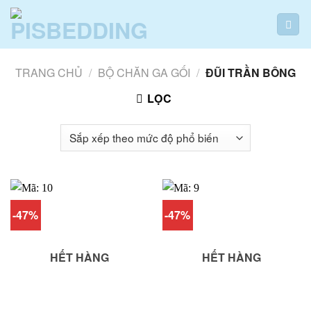
Skip
to
content
TRANG CHỦ
/
BỘ CHĂN GA GỐI
/
ĐŨI TRẦN BÔNG
LỌC
-47%
-47%
HẾT HÀNG
HẾT HÀNG