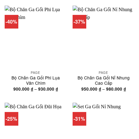
550.000 ₫
450.00
đến
đến
580.000 ₫
480.00
-40%
-37%
PAGE
PAGE
Bộ Chăn Ga Gối Phi Lụa
Bộ Chăn Ga Gối Nỉ Nhung
Vân Chìm
Cao Cấp
Khoảng
Khoản
–
–
900.000
₫
930.000
₫
950.000
₫
980.000
₫
giá:
giá:
từ
từ
900.000 ₫
950.00
đến
đến
930.000 ₫
980.00
-25%
-31%