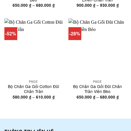
Khoảng
Khoản
–
–
650.000
₫
680.000
₫
900.000
₫
930.000
₫
giá:
giá:
từ
từ
650.000 ₫
900.00
đến
đến
680.000 ₫
930.00
-52%
-28%
PAGE
PAGE
Bộ Chăn Ga Gối Cotton Đũi
Bộ Chăn Ga Gối Đũi Chăn
Chăn Trần
Trần Viền Bèo
Khoảng
Khoản
–
–
580.000
₫
610.000
₫
650.000
₫
680.000
₫
giá:
giá:
từ
từ
580.000 ₫
650.00
đến
đến
610.000 ₫
680.00