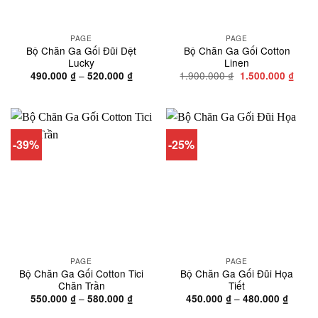
PAGE
PAGE
Bộ Chăn Ga Gối Đũi Dệt
Bộ Chăn Ga Gối Cotton
Lucky
Linen
Khoảng
Giá
Giá
–
1.900.000
₫
490.000
₫
520.000
₫
1.500.000
₫
giá:
gốc
hiện
từ
là:
tại
490.000 ₫
1.900.000 ₫.
là:
đến
1.500
520.000 ₫
-39%
-25%
PAGE
PAGE
Bộ Chăn Ga Gối Cotton Tici
Bộ Chăn Ga Gối Đũi Họa
Chăn Trần
Tiết
Khoảng
Khoản
–
–
550.000
₫
580.000
₫
450.000
₫
480.000
₫
giá:
giá:
từ
từ