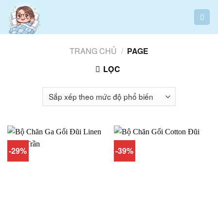
Skip
to
content
TRANG CHỦ
/
PAGE
LỌC
-29%
-39%