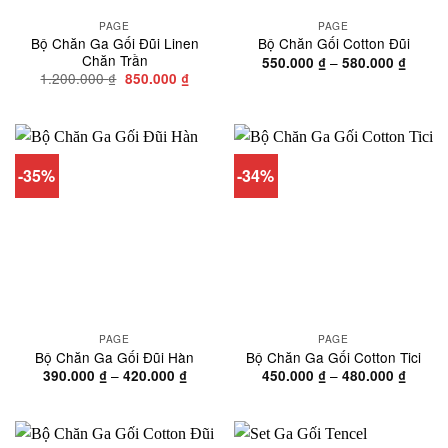
PAGE
PAGE
Bộ Chăn Ga Gối Đũi Linen
Bộ Chăn Gối Cotton Đũi
Chăn Trần
Khoản
–
550.000
₫
580.000
₫
giá:
Giá
Giá
1.200.000
₫
850.000
₫
từ
gốc
hiện
550.00
là:
tại
đến
1.200.000 ₫.
là:
580.00
850.000 ₫.
-35%
-34%
PAGE
PAGE
Bộ Chăn Ga Gối Đũi Hàn
Bộ Chăn Ga Gối Cotton Tici
Khoảng
Khoản
–
–
390.000
₫
420.000
₫
450.000
₫
480.000
₫
giá:
giá:
từ
từ
390.000 ₫
450.00
đến
đến
420.000 ₫
480.00