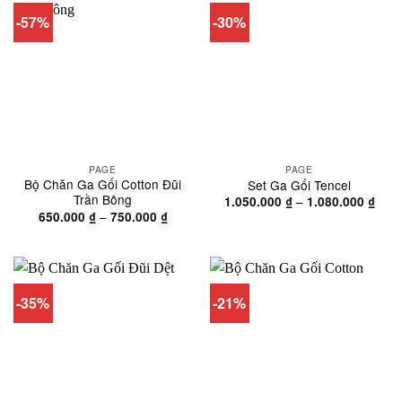
-57%
-30%
PAGE
PAGE
Bộ Chăn Ga Gối Cotton Đũi
Set Ga Gối Tencel
Trần Bông
Kho
–
1.050.000
₫
1.080.000
₫
giá:
Khoảng
–
650.000
₫
750.000
₫
từ
giá:
1.05
từ
đến
650.000 ₫
1.08
đến
750.000 ₫
-35%
-21%