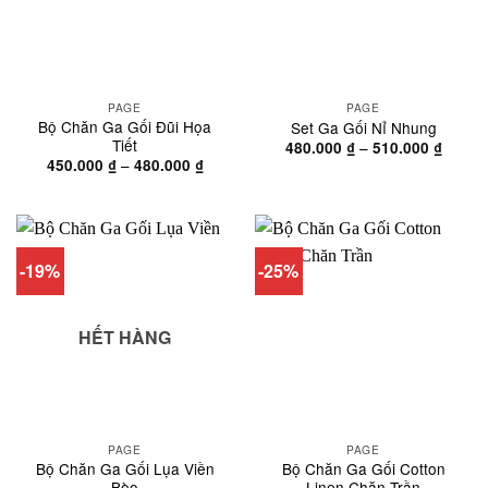
PAGE
PAGE
Bộ Chăn Ga Gối Đũi Họa
Set Ga Gối Nỉ Nhung
Tiết
Khoản
–
480.000
₫
510.000
₫
giá:
Khoảng
–
450.000
₫
480.000
₫
từ
giá:
480.00
từ
đến
450.000 ₫
510.00
đến
480.000 ₫
-19%
-25%
HẾT HÀNG
PAGE
PAGE
Bộ Chăn Ga Gối Lụa Viền
Bộ Chăn Ga Gối Cotton
Bèo
Linen Chăn Trần