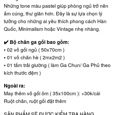
Những tone màu pastel giúp phòng ngủ trở nên
ấm cúng, thư giãn hơn. Đây là sự lựa chọn lý
tưởng cho những ai yêu thích phong cách Hàn
Quốc, Minimalism hoặc Vintage nhẹ nhàng.
✔️ Bộ chăn ga gối bao gồm:
▪️ 02 vỏ gối ngủ ( 50x70cm )
▪️ 01 vỏ chăn hè ( 2mx2m2 )
▪️ 01 tấm trải giường ( làm Ga Chun/ Ga Phủ theo
kích thước đệm )
Ngoài ra:
May thêm vỏ gối ôm ( 35x100cm ): +30k/cái
Ruột chăn, ruột gối đặt thêm
SẢN PHẨM SẼ ĐƯỢC KIỂM TRA HÀNG