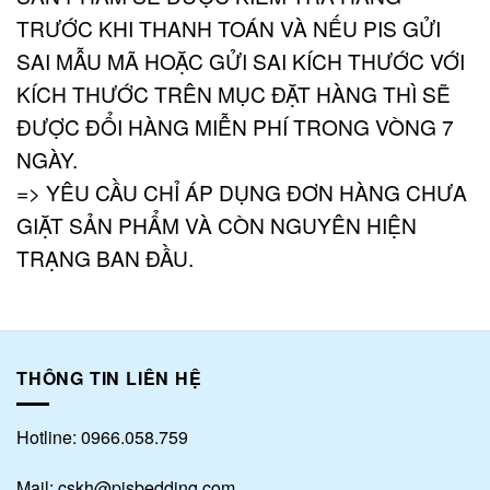
TRƯỚC KHI THANH TOÁN VÀ NẾU PIS GỬI
SAI MẪU MÃ HOẶC GỬI SAI KÍCH THƯỚC VỚI
KÍCH THƯỚC TRÊN MỤC ĐẶT HÀNG THÌ SẼ
ĐƯỢC ĐỔI HÀNG MIỄN PHÍ TRONG VÒNG 7
NGÀY.
=> YÊU CẦU CHỈ ÁP DỤNG ĐƠN HÀNG CHƯA
GIẶT SẢN PHẨM VÀ CÒN NGUYÊN HIỆN
TRẠNG BAN ĐẦU.
THÔNG TIN LIÊN HỆ
Hotline: 0966.058.759
Mail: cskh@pisbedding.com