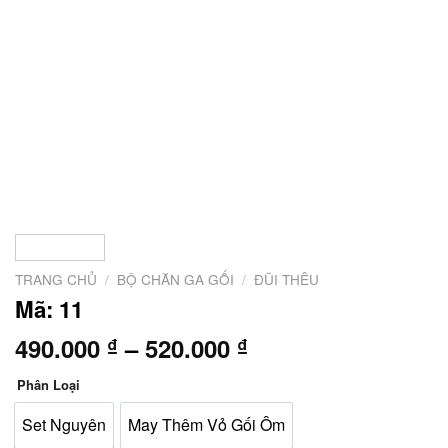
TRANG CHỦ
/
BỘ CHĂN GA GỐI
/
ĐŨI THÊU
Mã: 11
Khoảng
490.000
–
520.000
₫
₫
giá:
Phân Loại
từ
490.000 ₫
Set Nguyên
May Thêm Vỏ Gối Ôm
đến