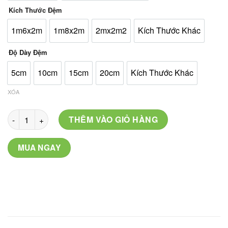
520.000 ₫
Kích Thước Đệm
1m6x2m
1m8x2m
2mx2m2
Kích Thước Khác
Độ Dày Đệm
5cm
10cm
15cm
20cm
Kích Thước Khác
XÓA
Mã: 11 số lượng
THÊM VÀO GIỎ HÀNG
MUA NGAY