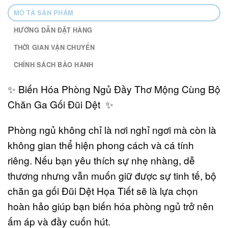
MÔ TẢ SẢN PHẨM
HƯỚNG DẪN ĐẶT HÀNG
THỜI GIAN VẬN CHUYỂN
CHÍNH SÁCH BẢO HÀNH
✨ Biến Hóa Phòng Ngủ Đầy Thơ Mộng Cùng Bộ
Chăn Ga Gối Đũi Dệt ✨
Phòng ngủ không chỉ là nơi nghỉ ngơi mà còn là
không gian thể hiện phong cách và cá tính
riêng. Nếu bạn yêu thích sự nhẹ nhàng, dễ
thương nhưng vẫn muốn giữ được sự tinh tế, bộ
chăn ga gối Đũi Dệt Họa Tiết sẽ là lựa chọn
hoàn hảo giúp bạn biến hóa phòng ngủ trở nên
ấm áp và đầy cuốn hút.