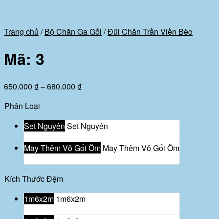
Trang chủ
/
Bộ Chăn Ga Gối
/
Đũi Chăn Trần Viền Bèo
Mã: 3
Khoảng
650.000
₫
–
680.000
₫
giá:
Phân Loại
từ
650.000 ₫
Set Nguyên
Set Nguyên
đến
680.000 ₫
May Thêm Vỏ Gối Ôm
May Thêm Vỏ Gối Ôm
Kích Thước Đệm
1m6x2m
1m6x2m