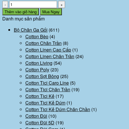
Mã:
3
Thêm vào giỏ hàng
Mua Ngay
số
Danh mục sản phẩm
lượng
Bộ Chăn Ga Gối
(611)
Cotton Bèo
(4)
Cotton Chăn Trần
(8)
Cotton Linen Cao Cấp
(1)
Cotton Linen Chăn Trần
(24)
Cotton Living
(54)
Cotton Poly
(23)
Cotton Sợi Bông
(25)
Cotton Tici Caro Line
(5)
Cotton Tici Chăn Trần
(19)
Cotton Tici Kẻ
(17)
Cotton Tici Kẻ Dúm
(1)
Cotton Tici Kẻ Dúm Chăn Chần
(1)
Cotton Đũi
(10)
Cotton Đũi 5D
(19)