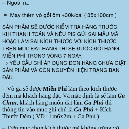
– Ngoài ra:
May thêm vỏ gối ôm +30k/cái ( 35x100cm )
SẢN PHẨM SẼ ĐƯỢC KIỂM TRA HÀNG TRƯỚC
KHI THANH TOÁN VÀ NẾU PIS GỬI SAI MẪU MÃ
HOẶC LÀM SAI KÍCH THƯỚC VỚI KÍCH THƯỚC
TRÊN MỤC ĐẶT HÀNG THÌ SẼ ĐƯỢC ĐỔI HÀNG
MIỄN PHÍ TRONG VÒNG 7 NGÀY.
=> YÊU CẦU CHỈ ÁP DỤNG ĐƠN HÀNG CHƯA GIẶT
SẢN PHẨM VÀ CÒN NGUYÊN HIỆN TRẠNG BAN
ĐẦU.
– Vỏ ga sẽ được
Miễn Phí
làm theo kích thước
đệm mà khách hàng đặt. Và mặc định là sẽ làm
Ga
Chun
, khách hàng muốn đặt làm
Ga Phủ
thì
thông tin vào mục ghi chú là
Ga Phủ
+ Kích
Thước Đệm ( VD : 1m6x2m + Ga Phủ )
– Trên mục chọn kích thước mà không trùng với