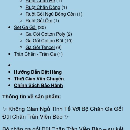
Ruột Chăn Hè
(1)
Ruột Chăn Đông
(1)
Ruột Gối Ngủ Bông Gòn
(1)
Ruột Gối Ôm
(1)
Set Ga Gối
(30)
Ga Gối Cotton Poly
(2)
Ga Gối Cotton Đũi
(19)
Ga Gối Tencel
(9)
Trần Chăn - Trần Ga
(1)
Mô Tả Sản Phẩm
Hướng Dẫn Đặt Hàng
Thời Gian Vận Chuyển
Chính Sách Bảo Hành
Thông tin về sản phẩm:
✨ Không Gian Ngủ Tinh Tế Với Bộ Chăn Ga Gối
Đũi Chăn Trần Viền Bèo ✨
Bộ chăn ga gối Đũi Chăn Trần Viền Bèo – sự kết