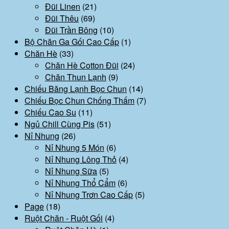
Đũi Linen
(21)
Đũi Thêu
(69)
Đũi Trần Bông
(10)
Bộ Chăn Ga Gối Cao Cấp
(1)
Chăn Hè
(33)
Chăn Hè Cotton Đũi
(24)
Chăn Thun Lạnh
(9)
Chiếu Băng Lạnh Bọc Chun
(14)
Chiếu Bọc Chun Chống Thấm
(7)
Chiếu Cao Su
(11)
Ngủ Chill Cùng Pis
(51)
Nỉ Nhung
(26)
Nỉ Nhung 5 Món
(6)
Nỉ Nhung Lông Thỏ
(4)
Nỉ Nhung Sữa
(5)
Nỉ Nhung Thổ Cẩm
(6)
Nỉ Nhung Trơn Cao Cấp
(5)
Page
(18)
Ruột Chăn - Ruột Gối
(4)