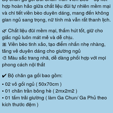
hợp hoàn hảo giữa chất liệu đũi tự nhiên mềm mại
và chi tiết viền bèo duyên dáng, mang đến không
gian ngủ sang trọng, nữ tính mà vẫn rất thanh lịch.
🌿 Chất liệu đũi mềm mại, thấm hút tốt, giữ cho
giấc ngủ luôn mát mẻ và dễ chịu.
🎀 Viền bèo tinh xảo, tạo điểm nhấn nhẹ nhàng,
tăng vẻ duyên dáng cho giường ngủ
🎨 Màu sắc trang nhã, dễ dàng phối hợp với mọi
phong cách nội thất
✔️ Bộ chăn ga gối bao gồm:
▪️ 02 vỏ gối ngủ ( 50x70cm )
▪️ 01 chăn trần bông hè ( 2mx2m2 )
▪️ 01 tấm trải giường ( làm Ga Chun/ Ga Phủ theo
kích thước đệm )