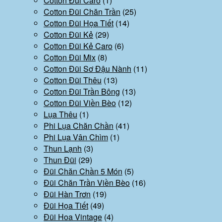
Cotton Đũi Caro
(1)
Cotton Đũi Chăn Trần
(25)
Cotton Đũi Họa Tiết
(14)
Cotton Đũi Kẻ
(29)
Cotton Đũi Kẻ Caro
(6)
Cotton Đũi Mix
(8)
Cotton Đũi Sơ Đậu Nành
(11)
Cotton Đũi Thêu
(13)
Cotton Đũi Trần Bông
(13)
Cotton Đũi Viền Bèo
(12)
Lụa Thêu
(1)
Phi Lụa Chăn Chần
(41)
Phi Lụa Vân Chìm
(1)
Thun Lạnh
(3)
Thun Đũi
(29)
Đũi Chăn Chần 5 Món
(5)
Đũi Chăn Trần Viền Bèo
(16)
Đũi Hàn Trơn
(19)
Đũi Họa Tiết
(49)
Đũi Hoa Vintage
(4)