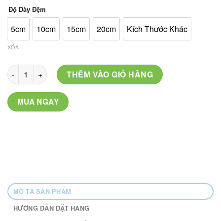
Độ Dày Đệm
5cm
10cm
15cm
20cm
Kích Thước Khác
XÓA
Mã: 7 số lượng
THÊM VÀO GIỎ HÀNG
MUA NGAY
MÔ TẢ SẢN PHẨM
HƯỚNG DẪN ĐẶT HÀNG