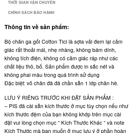
THỜI GIAN VẬN CHUYỂN
CHÍNH SÁCH BẢO HÀNH
Thông tin về sản phẩm:
Bộ chăn ga gối Cotton Tici là sợia vải đem lại cảm
giác rất thoải mái, nhẹ nhàng, không bám dính,
không tích điện, không có cảm giác ráp như các
chất liệu thô, bố. Sản phẩm được in sắc nét và
không phai màu trong quá trình sử dụng
Đặc biệt: vỏ chăn đã đã chần sẵn 1 lớp chăn hè.
LƯU Ý RIÊNG TRƯỚC KHI ĐẶT SẢN PHẨM :
– PIS đã cài sẵn kích thước ở mục tùy chọn nếu như
kích thước đệm của bạn không khớp trên mục cài
đặt vui lòng chọn mục ” Kích Thước Khác ” và note
Kích Thước mà bạn muốn ở mục lưu ý ở phần hoàn