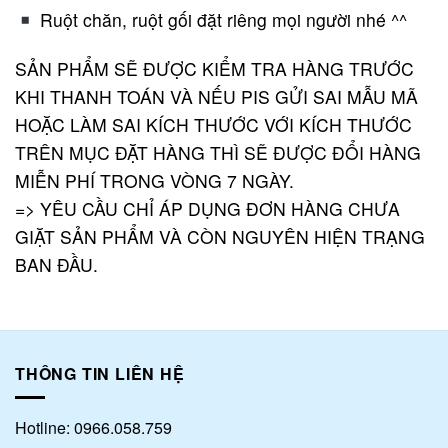
Ruột chăn, ruột gối đặt riêng mọi người nhé ^^
SẢN PHẨM SẼ ĐƯỢC KIỂM TRA HÀNG TRƯỚC
KHI THANH TOÁN VÀ NẾU PIS GỬI SAI MẪU MÃ
HOẶC LÀM SAI KÍCH THƯỚC VỚI KÍCH THƯỚC
TRÊN MỤC ĐẶT HÀNG THÌ SẼ ĐƯỢC ĐỔI HÀNG
MIỄN PHÍ TRONG VÒNG 7 NGÀY.
=> YÊU CẦU CHỈ ÁP DỤNG ĐƠN HÀNG CHƯA
GIẶT SẢN PHẨM VÀ CÒN NGUYÊN HIỆN TRẠNG
BAN ĐẦU.
THÔNG TIN LIÊN HỆ
Hotline: 0966.058.759