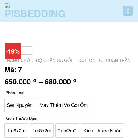
Skip
to
content
-19%
TRANG CHỦ
/
BỘ CHĂN GA GỐI
/
COTTON TICI CHĂN TRẦN
Mã: 7
Khoảng
650.000
–
680.000
₫
₫
giá:
Phân Loại
từ
650.000 ₫
Set Nguyên
May Thêm Vỏ Gối Ôm
đến
680.000 ₫
Kích Thước Đệm
1m6x2m
1m8x2m
2mx2m2
Kích Thước Khác