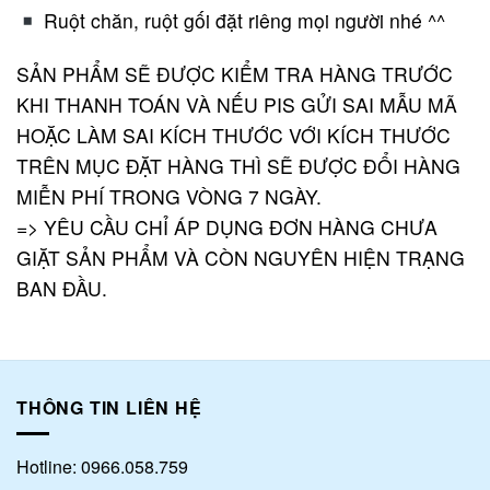
Ruột chăn, ruột gối đặt riêng mọi người nhé ^^
SẢN PHẨM SẼ ĐƯỢC KIỂM TRA HÀNG TRƯỚC
KHI THANH TOÁN VÀ NẾU PIS GỬI SAI MẪU MÃ
HOẶC LÀM SAI KÍCH THƯỚC VỚI KÍCH THƯỚC
TRÊN MỤC ĐẶT HÀNG THÌ SẼ ĐƯỢC ĐỔI HÀNG
MIỄN PHÍ TRONG VÒNG 7 NGÀY.
=> YÊU CẦU CHỈ ÁP DỤNG ĐƠN HÀNG CHƯA
GIẶT SẢN PHẨM VÀ CÒN NGUYÊN HIỆN TRẠNG
BAN ĐẦU.
THÔNG TIN LIÊN HỆ
Hotline: 0966.058.759