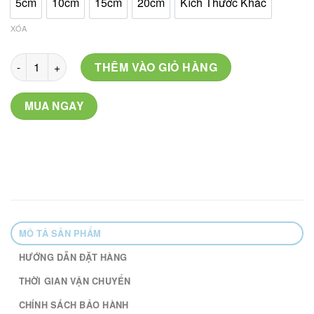
5cm
10cm
15cm
20cm
Kích Thước Khác
XÓA
Mã: Kẻ Ô Vàng số lượng
THÊM VÀO GIỎ HÀNG
MUA NGAY
MÔ TẢ SẢN PHẨM
HƯỚNG DẪN ĐẶT HÀNG
THỜI GIAN VẬN CHUYỂN
CHÍNH SÁCH BẢO HÀNH