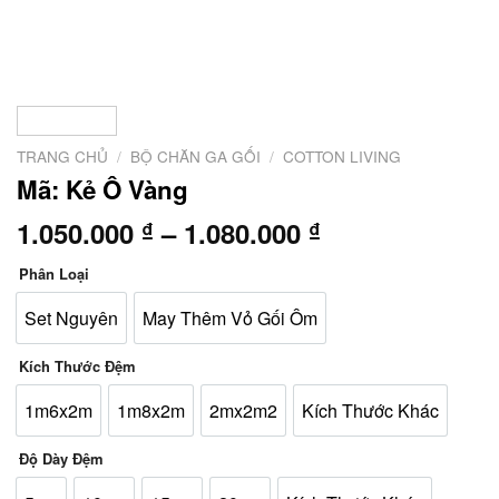
TRANG CHỦ
/
BỘ CHĂN GA GỐI
/
COTTON LIVING
Mã: Kẻ Ô Vàng
Khoảng
1.050.000
–
1.080.000
₫
₫
giá:
Phân Loại
từ
1.050.000 ₫
Set Nguyên
May Thêm Vỏ Gối Ôm
đến
1.080.000 ₫
Kích Thước Đệm
1m6x2m
1m8x2m
2mx2m2
Kích Thước Khác
Độ Dày Đệm