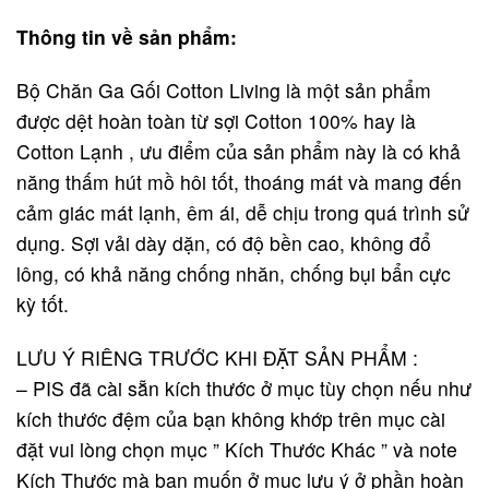
Thông tin về sản phẩm:
Bộ Chăn Ga Gối Cotton Living là một sản phẩm
được dệt hoàn toàn từ sợi Cotton 100% hay là
Cotton Lạnh , ưu điểm của sản phẩm này là có khả
năng thấm hút mồ hôi tốt, thoáng mát và mang đến
cảm giác mát lạnh, êm ái, dễ chịu trong quá trình sử
dụng. Sợi vải dày dặn, có độ bền cao, không đổ
lông, có khả năng chống nhăn, chống bụi bẩn cực
kỳ tốt.
LƯU Ý RIÊNG TRƯỚC KHI ĐẶT SẢN PHẨM :
– PIS đã cài sẵn kích thước ở mục tùy chọn nếu như
kích thước đệm của bạn không khớp trên mục cài
đặt vui lòng chọn mục ” Kích Thước Khác ” và note
Kích Thước mà bạn muốn ở mục lưu ý ở phần hoàn