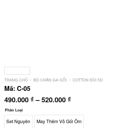
TRANG CHỦ
/
BỘ CHĂN GA GỐI
/
COTTON ĐŨI 5D
Mã: C-05
Khoảng
490.000
–
520.000
₫
₫
giá:
Phân Loại
từ
490.000 ₫
Set Nguyên
May Thêm Vỏ Gối Ôm
đến