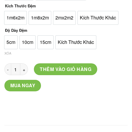
520.000 ₫
Kích Thước Đệm
1m6x2m
1m8x2m
2mx2m2
Kích Thước Khác
Độ Dày Đệm
5cm
10cm
15cm
Kích Thước Khác
XÓA
Mã: C-05 số lượng
THÊM VÀO GIỎ HÀNG
MUA NGAY