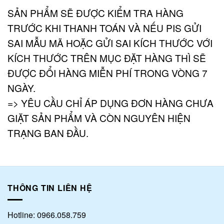
SẢN PHẨM SẼ ĐƯỢC KIỂM TRA HÀNG
TRƯỚC KHI THANH TOÁN VÀ NẾU PIS GỬI
SAI MẪU MÃ HOẶC GỬI SAI KÍCH THƯỚC VỚI
KÍCH THƯỚC TRÊN MỤC ĐẶT HÀNG THÌ SẼ
ĐƯỢC ĐỔI HÀNG MIỄN PHÍ TRONG VÒNG 7
NGÀY.
=> YÊU CẦU CHỈ ÁP DỤNG ĐƠN HÀNG CHƯA
GIẶT SẢN PHẨM VÀ CÒN NGUYÊN HIỆN
TRẠNG BAN ĐẦU.
THÔNG TIN LIÊN HỆ
Hotline: 0966.058.759