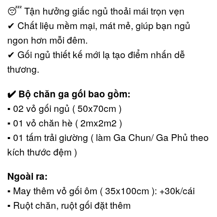
😴 Tận hưởng giấc ngủ thoải mái trọn vẹn
✔ Chất liệu mềm mại, mát mẻ, giúp bạn ngủ
ngon hơn mỗi đêm.
✔ Gối ngủ thiết kế mới lạ tạo điểm nhấn dễ
thương.
✔️ Bộ chăn ga gối bao gồm:
▪️ 02 vỏ gối ngủ ( 50x70cm )
▪️ 01 vỏ chăn hè ( 2mx2m2 )
▪️ 01 tấm trải giường ( làm Ga Chun/ Ga Phủ theo
kích thước đệm )
Ngoài ra:
▪️ May thêm vỏ gối ôm ( 35x100cm ): +30k/cái
▪️ Ruột chăn, ruột gối đặt thêm