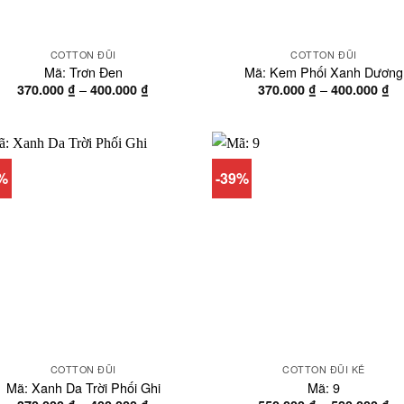
COTTON ĐŨI
COTTON ĐŨI
Mã: Trơn Đen
Mã: Kem Phối Xanh Dương
Khoảng
Kh
–
–
370.000
₫
400.000
₫
370.000
₫
400.000
₫
giá:
gi
từ
từ
370.000 ₫
37
đến
đế
400.000 ₫
40
8%
-39%
COTTON ĐŨI
COTTON ĐŨI KẺ
Mã: Xanh Da Trời Phối Ghi
Mã: 9
Khoảng
Kh