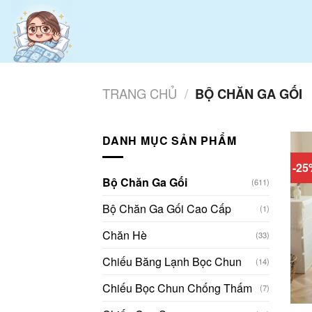
Skip
to
content
TRANG CHỦ
/
BỘ CHĂN GA GỐI
DANH MỤC SẢN PHẨM
-2
Bộ Chăn Ga Gối
(611)
Bộ Chăn Ga Gối Cao Cấp
(1)
Chăn Hè
(33)
Chiếu Băng Lạnh Bọc Chun
(14)
Chiếu Bọc Chun Chống Thấm
(7)