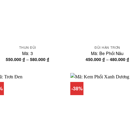
THUN ĐŨI
ĐŨI HÀN TRƠN
Mã: 3
Mã: Be Phối Nâu
Khoảng
Kh
–
–
550.000
₫
580.000
₫
450.000
₫
480.000
₫
giá:
gi
từ
từ
550.000 ₫
45
đến
đế
580.000 ₫
48
8%
-38%