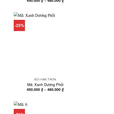
–
450.000
₫
480.000
₫
á:
giá:
từ
0.000 ₫
450.000 ₫
n
đến
0.000 ₫
480.000 ₫
-25%
ĐŨI HÀN TRƠN
Mã: Xanh Dương Phối
oảng
Khoảng
–
450.000
₫
480.000
₫
á:
giá:
từ
0.000 ₫
450.000 ₫
n
đến
0.000 ₫
480.000 ₫