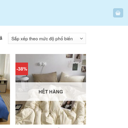
uả
-38%
HẾT HÀNG