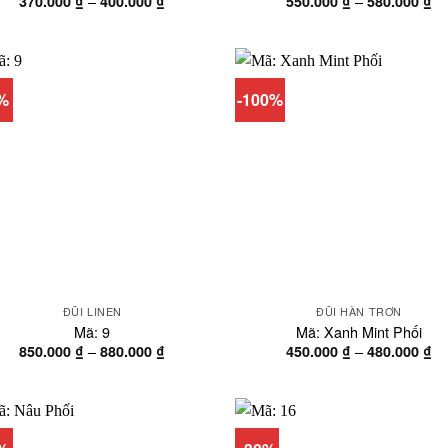
–
–
370.000
₫
400.000
₫
550.000
₫
580.000
₫
giá:
gi
từ
từ
370.000 ₫
55
đến
đế
400.000 ₫
58
9%
-100%
ĐŨI LINEN
ĐŨI HÀN TRƠN
Mã: 9
Mã: Xanh Mint Phối
Khoảng
Kh
–
–
850.000
₫
880.000
₫
450.000
₫
480.000
₫
giá:
gi
từ
từ
850.000 ₫
45
đến
đế
880.000 ₫
48