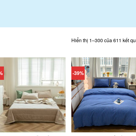
Hiển thị 1–300 của 611 kết q
5%
-39%