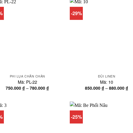
đến
đế
780.000 ₫
58
7%
-29%
PHI LỤA CHĂN CHẦN
ĐŨI LINEN
Mã: PL-22
Mã: 10
Khoảng
Kh
–
–
750.000
₫
780.000
₫
850.000
₫
880.000
₫
giá:
gi
từ
từ
750.000 ₫
85
đến
đế
780.000 ₫
88
1%
-25%