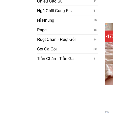
Chiếu Cao Su
(11)
Ngủ Chill Cùng Pis
(51)
Nỉ Nhung
(26)
Page
(18)
-1
Ruột Chăn - Ruột Gối
(4)
Set Ga Gối
(30)
Trần Chăn - Trần Ga
(1)