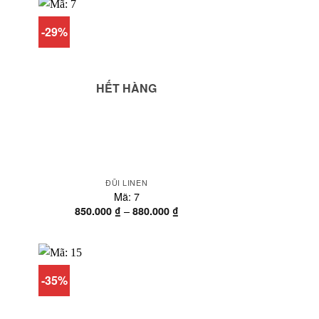
n
đến
0.000 ₫
580.000 ₫
-29%
HẾT HÀNG
ĐŨI LINEN
Mã: 7
oảng
Khoảng
–
850.000
₫
880.000
₫
á:
giá:
từ
0.000 ₫
850.000 ₫
n
đến
0.000 ₫
880.000 ₫
-35%