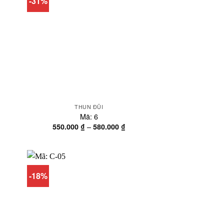
-31%
THUN ĐŨI
Mã: 6
Khoảng
Khoảng
–
550.000
₫
580.000
₫
giá:
giá:
từ
từ
1.050.000 ₫
550.000 ₫
đến
đến
1.080.000 ₫
580.000 ₫
-18%