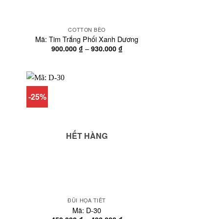
COTTON BÈO
Mã: Tim Trắng Phối Xanh Dương
oảng
Khoảng
–
900.000
₫
930.000
₫
á:
giá:
từ
0.000 ₫
900.000 ₫
n
đến
0.000 ₫
930.000 ₫
-25%
HẾT HÀNG
ĐŨI HỌA TIẾT
Mã: D-30
oảng
Khoảng