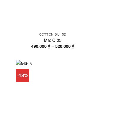
COTTON ĐŨI 5D
Mã: C-05
oảng
Khoảng
–
490.000
₫
520.000
₫
á:
giá:
từ
0.000 ₫
490.000 ₫
n
đến
0.000 ₫
520.000 ₫
-18%