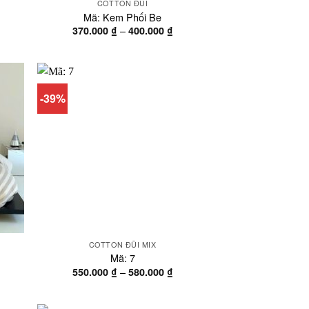
COTTON ĐŨI
Mã: Kem Phối Be
oảng
Khoảng
–
370.000
₫
400.000
₫
á:
giá:
từ
0.000 ₫
370.000 ₫
n
đến
0.000 ₫
400.000 ₫
-39%
COTTON ĐŨI MIX
Mã: 7
oảng
Khoảng
–
550.000
₫
580.000
₫
á:
giá:
từ
0.000 ₫
550.000 ₫