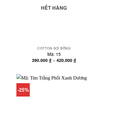
HẾT HÀNG
COTTON SỢI BÔNG
Mã: 15
oảng
Khoảng
–
390.000
₫
420.000
₫
á:
giá:
từ
0.000 ₫
390.000 ₫
n
đến
0.000 ₫
420.000 ₫
-25%