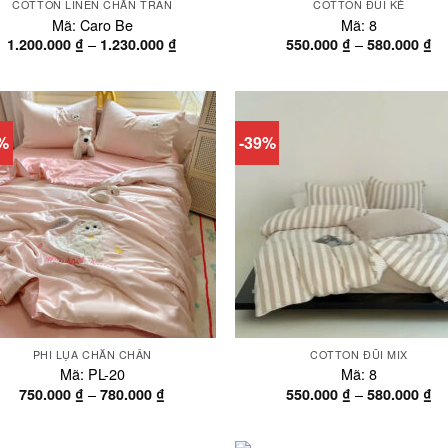
COTTON LINEN CHĂN TRẦN
COTTON ĐŨI KẺ
Mã: Caro Be
Mã: 8
Khoảng
Kh
–
–
1.200.000
₫
1.230.000
₫
550.000
₫
580.000
₫
giá:
gi
từ
từ
1.200.000 ₫
55
đến
đế
1.230.000 ₫
58
7%
-39%
PHI LỤA CHĂN CHẦN
COTTON ĐŨI MIX
Mã: PL-20
Mã: 8
Khoảng
Kh
–
–
750.000
₫
780.000
₫
550.000
₫
580.000
₫
giá:
gi
từ
từ
750.000 ₫
55