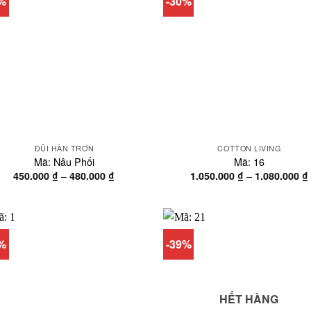
5%
-30%
ĐŨI HÀN TRƠN
COTTON LIVING
Mã: Nâu Phối
Mã: 16
Khoảng
–
–
450.000
₫
480.000
₫
1.050.000
₫
1.080.000
₫
giá:
từ
450.000 ₫
đến
480.000 ₫
1%
-39%
HẾT HÀNG