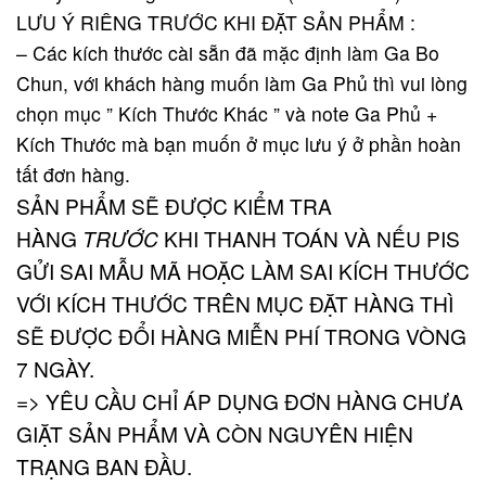
LƯU Ý RIÊNG TRƯỚC KHI ĐẶT SẢN PHẨM :
– Các kích thước cài sẵn đã mặc định làm Ga Bo
Chun, với khách hàng muốn làm Ga Phủ thì vui lòng
chọn mục ” Kích Thước Khác ” và note Ga Phủ +
Kích Thước mà bạn muốn ở mục lưu ý ở phần hoàn
tất đơn hàng.
SẢN PHẨM SẼ ĐƯỢC KIỂM TRA
HÀNG
TRƯỚC
KHI THANH TOÁN VÀ NẾU PIS
GỬI SAI MẪU MÃ HOẶC LÀM SAI KÍCH THƯỚC
VỚI KÍCH THƯỚC TRÊN MỤC ĐẶT HÀNG THÌ
SẼ ĐƯỢC ĐỔI HÀNG MIỄN PHÍ TRONG VÒNG
7 NGÀY.
=> YÊU CẦU CHỈ ÁP DỤNG ĐƠN HÀNG CHƯA
GIẶT SẢN PHẨM VÀ CÒN NGUYÊN HIỆN
TRẠNG BAN ĐẦU.