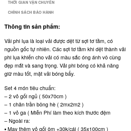
THỜI GIAN VẬN CHUYỂN
CHÍNH SÁCH BẢO HÀNH
Thông tin sản phẩm:
Vải phi lụa là loại vải được dệt từ sợi tơ tằm, có
nguồn gốc tự nhiên. Các sợi tơ tằm khi dệt thành vải
phi lụa khiến cho vải có màu sắc óng ánh vô cùng
đẹp mắt và sang trọng. Vải phi bóng có khả năng
giữ màu tốt, mặt vải bóng bẩy.
Set 4 món tiêu chuẩn:
– 2 vỏ gối ngủ ( 50x70cm )
– 1 chăn trần bông hè ( 2mx2m2 )
– 1 vỏ ga ( Miễn Phí làm theo kích thước đệm
– Ngoài ra:
▪️ May thêm vỏ gối ôm +30k/cái ( 35x100cm )