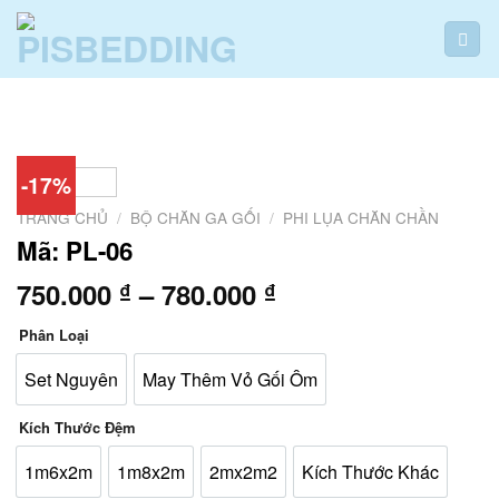
Skip
to
content
-17%
TRANG CHỦ
/
BỘ CHĂN GA GỐI
/
PHI LỤA CHĂN CHẦN
Mã: PL-06
Khoảng
750.000
–
780.000
₫
₫
giá:
Phân Loại
từ
750.000 ₫
Set Nguyên
May Thêm Vỏ Gối Ôm
đến
780.000 ₫
Kích Thước Đệm
1m6x2m
1m8x2m
2mx2m2
Kích Thước Khác