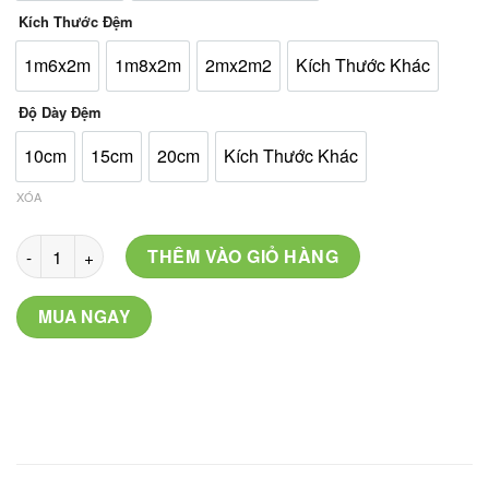
780.000 ₫
Kích Thước Đệm
1m6x2m
1m8x2m
2mx2m2
Kích Thước Khác
Độ Dày Đệm
10cm
15cm
20cm
Kích Thước Khác
XÓA
Mã: PL-26 số lượng
THÊM VÀO GIỎ HÀNG
MUA NGAY