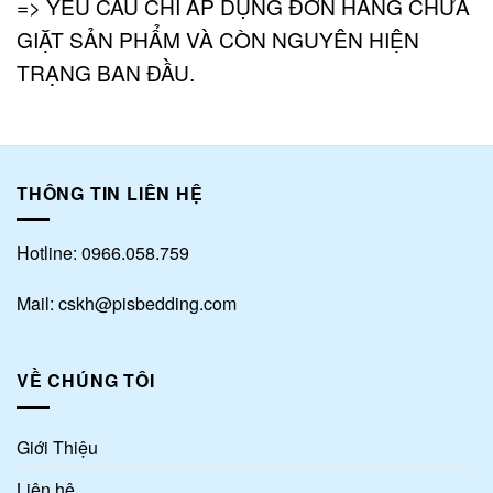
=> YÊU CẦU CHỈ ÁP DỤNG ĐƠN HÀNG CHƯA
GIẶT SẢN PHẨM VÀ CÒN NGUYÊN HIỆN
TRẠNG BAN ĐẦU.
THÔNG TIN LIÊN HỆ
Hotline: 0966.058.759
Mail: cskh@pisbedding.com
VỀ CHÚNG TÔI
Giới Thiệu
Liên hệ