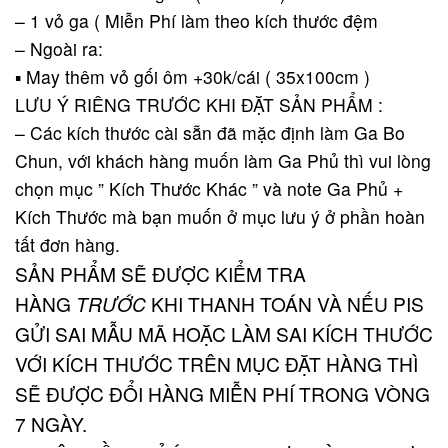
– 1 vỏ ga ( Miễn Phí làm theo kích thước đệm
– Ngoài ra:
▪️ May thêm vỏ gối ôm +30k/cái ( 35x100cm )
LƯU Ý RIÊNG TRƯỚC KHI ĐẶT SẢN PHẨM :
– Các kích thước cài sẵn đã mặc định làm Ga Bo
Chun, với khách hàng muốn làm Ga Phủ thì vui lòng
chọn mục ” Kích Thước Khác ” và note Ga Phủ +
Kích Thước mà bạn muốn ở mục lưu ý ở phần hoàn
tất đơn hàng.
SẢN PHẨM SẼ ĐƯỢC KIỂM TRA
HÀNG
TRƯỚC
KHI THANH TOÁN VÀ NẾU PIS
GỬI SAI MẪU MÃ HOẶC LÀM SAI KÍCH THƯỚC
VỚI KÍCH THƯỚC TRÊN MỤC ĐẶT HÀNG THÌ
SẼ ĐƯỢC ĐỔI HÀNG MIỄN PHÍ TRONG VÒNG
7 NGÀY.