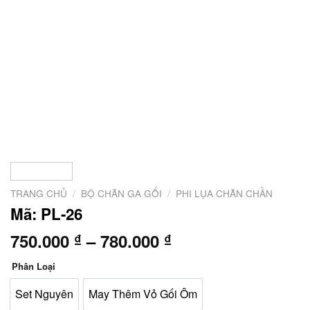
TRANG CHỦ
/
BỘ CHĂN GA GỐI
/
PHI LỤA CHĂN CHẦN
Mã: PL-26
Khoảng
750.000
–
780.000
₫
₫
giá:
Phân Loại
từ
750.000 ₫
Set Nguyên
May Thêm Vỏ Gối Ôm
đến