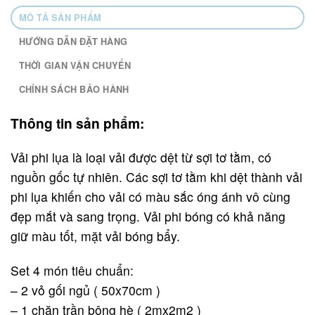
MÔ TẢ SẢN PHẨM
HƯỚNG DẪN ĐẶT HÀNG
THỜI GIAN VẬN CHUYỂN
CHÍNH SÁCH BẢO HÀNH
Thông tin sản phẩm:
Vải phi lụa là loại vải được dệt từ sợi tơ tằm, có
nguồn gốc tự nhiên. Các sợi tơ tằm khi dệt thành vải
phi lụa khiến cho vải có màu sắc óng ánh vô cùng
đẹp mắt và sang trọng. Vải phi bóng có khả năng
giữ màu tốt, mặt vải bóng bẩy.
Set 4 món tiêu chuẩn:
– 2 vỏ gối ngủ ( 50x70cm )
– 1 chăn trần bông hè ( 2mx2m2 )